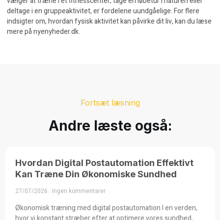
vælger at træne i et fitnesscenter, tage en løbetur i naturen eller
deltage i en gruppeaktivitet, er fordelene uundgåelige. For flere
indsigter om, hvordan fysisk aktivitet kan påvirke dit liv, kan du læse
mere på
nyenyheder.dk
.
Fortsæt læsning
Andre læste også:
Hvordan Digital Postautomation Effektivt
Kan Træne Din Økonomiske Sundhed
27/07/2026
Ingen kommentarer
Økonomisk træning med digital postautomation I en verden,
hvor vi konstant stræber efter at optimere vores sundhed,