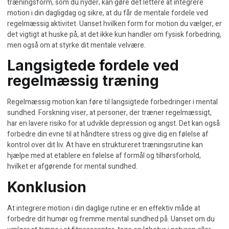
træningsform, som du nyder, kan gøre det lettere at integrere
motion i din dagligdag og sikre, at du får de mentale fordele ved
regelmæssig aktivitet. Uanset hvilken form for motion du vælger, er
det vigtigt at huske på, at det ikke kun handler om fysisk forbedring,
men også om at styrke dit mentale velvære.
Langsigtede fordele ved
regelmæssig træning
Regelmæssig motion kan føre til langsigtede forbedringer i mental
sundhed. Forskning viser, at personer, der træner regelmæssigt,
har en lavere risiko for at udvikle depression og angst. Det kan også
forbedre din evne til at håndtere stress og give dig en følelse af
kontrol over dit liv. At have en struktureret træningsrutine kan
hjælpe med at etablere en følelse af formål og tilhørsforhold,
hvilket er afgørende for mental sundhed.
Konklusion
At integrere motion i din daglige rutine er en effektiv måde at
forbedre dit humør og fremme mental sundhed på. Uanset om du