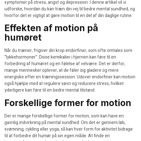
symptomer på stress, angst og depression. I denne artikel vil vi
udforske, hvordan du kan træn din vej til bedre mental sundhed, og
hvorfor det er vigtigt at gøre motion til en del af din daglige rutine.
Effekten af motion på
humøret
Når du træner, frigiver din krop endorfiner, som ofte omtales som
“lykkehormoner”. Disse kemikalier i hjernen kan føre til en
forbedring af humøret og en følelse af velvære. Det er derfor,
mange mennesker oplever, at de føler sig gladere og mere
energiske efter en træningssession. Udover endorfiner kan motion
også hjælpe med at regulere søvn og reducere stress, hvilket
yderligere kan føre til en bedre mental tilstand.
Forskellige former for motion
Der er mange forskellige former for motion, som kan have en
gavnlig indvirkning på mental sundhed. Om det er gennem løb,
svømning, cykling eller yoga, så kan hver form for aktivitet bidrage
til at forbedre dit humør på sin egen måde. At finde en