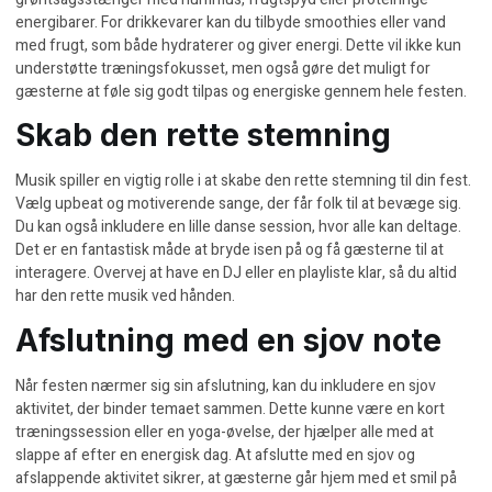
energibarer. For drikkevarer kan du tilbyde smoothies eller vand
med frugt, som både hydraterer og giver energi. Dette vil ikke kun
understøtte træningsfokusset, men også gøre det muligt for
gæsterne at føle sig godt tilpas og energiske gennem hele festen.
Skab den rette stemning
Musik spiller en vigtig rolle i at skabe den rette stemning til din fest.
Vælg upbeat og motiverende sange, der får folk til at bevæge sig.
Du kan også inkludere en lille danse session, hvor alle kan deltage.
Det er en fantastisk måde at bryde isen på og få gæsterne til at
interagere. Overvej at have en DJ eller en playliste klar, så du altid
har den rette musik ved hånden.
Afslutning med en sjov note
Når festen nærmer sig sin afslutning, kan du inkludere en sjov
aktivitet, der binder temaet sammen. Dette kunne være en kort
træningssession eller en yoga-øvelse, der hjælper alle med at
slappe af efter en energisk dag. At afslutte med en sjov og
afslappende aktivitet sikrer, at gæsterne går hjem med et smil på