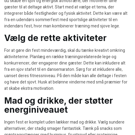
du skabe en sjov og energisk atmosfære, der motiverer dine
gæster til at deltage aktivt. Start med at vælge et tema, der
integrerer både festligheder og fysisk aktivitet. Dette kan være alt
fra en udendørs sommerfest med sportslige aktiviteter til en
indendørs fest, hvor man kombinerer træning med sjove lege.
Vælg de rette aktiviteter
For at gøre din fest mindeværdig, skal du tænke kreativt omkring
aktiviteterne. Planlæg en række træningsrelaterede lege og
konkurrencer, der engagerer dine gæster. Dette kan inkludere alt
fra en sjov stafet til en dansemaraton. Sørg for at inkludere alle,
uanset deres fitnessniveau. På den måde kan alle deltage i festen
og have det sjovt. Husk at belønne vinderne med små præmier for
at skabe ekstra motivation.
Mad og drikke, der støtter
energiniveauet
Ingen fest er komplet uden lækker mad og drikke. Vælg sundere
alternativer, der stadig smager fantastisk. Tænk på snacks som
grøntsagsstænger med hummus, frugtspyd eller proteinrige