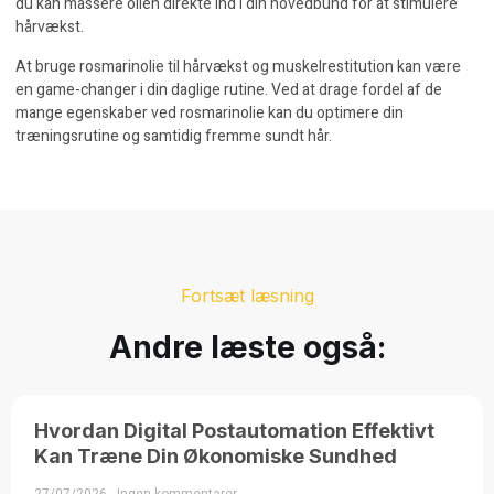
du kan massere olien direkte ind i din hovedbund for at stimulere
hårvækst.
At bruge
rosmarinolie til hårvækst
og muskelrestitution kan være
en game-changer i din daglige rutine. Ved at drage fordel af de
mange egenskaber ved rosmarinolie kan du optimere din
træningsrutine og samtidig fremme sundt hår.
Fortsæt læsning
Andre læste også:
Hvordan Digital Postautomation Effektivt
Kan Træne Din Økonomiske Sundhed
27/07/2026
Ingen kommentarer