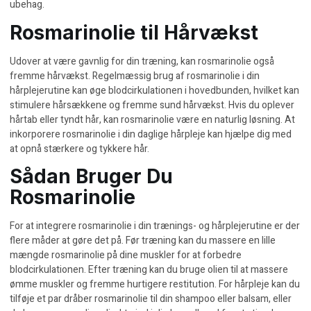
ubehag.
Rosmarinolie til Hårvækst
Udover at være gavnlig for din træning, kan rosmarinolie også
fremme hårvækst. Regelmæssig brug af rosmarinolie i din
hårplejerutine kan øge blodcirkulationen i hovedbunden, hvilket kan
stimulere hårsækkene og fremme sund hårvækst. Hvis du oplever
hårtab eller tyndt hår, kan rosmarinolie være en naturlig løsning. At
inkorporere rosmarinolie i din daglige hårpleje kan hjælpe dig med
at opnå stærkere og tykkere hår.
Sådan Bruger Du
Rosmarinolie
For at integrere rosmarinolie i din trænings- og hårplejerutine er der
flere måder at gøre det på. Før træning kan du massere en lille
mængde rosmarinolie på dine muskler for at forbedre
blodcirkulationen. Efter træning kan du bruge olien til at massere
ømme muskler og fremme hurtigere restitution. For hårpleje kan du
tilføje et par dråber rosmarinolie til din shampoo eller balsam, eller